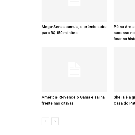
Mega-Sena acumula, e prêmio sobe
Pé na Areia
para R$ 150 milhões
sucesso no 
ficar na hist
América-RN vence o Gama e sai na
Sheila é a 
frente nas oitavas
Casa do Pa