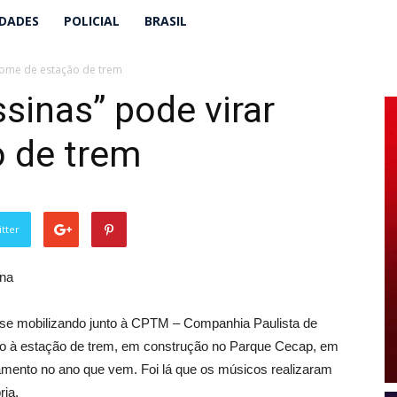
IDADES
POLICIAL
BRASIL
nome de estação de trem
inas” pode virar
 de trem
tter
se mobilizando junto à CPTM – Companhia Paulista de
po à estação de trem, em construção no Parque Cecap, em
amento no ano que vem. Foi lá que os músicos realizaram
ria.