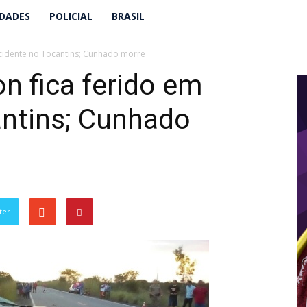
IDADES
POLICIAL
BRASIL
acidente no Tocantins; Cunhado morre
n fica ferido em
antins; Cunhado
ter