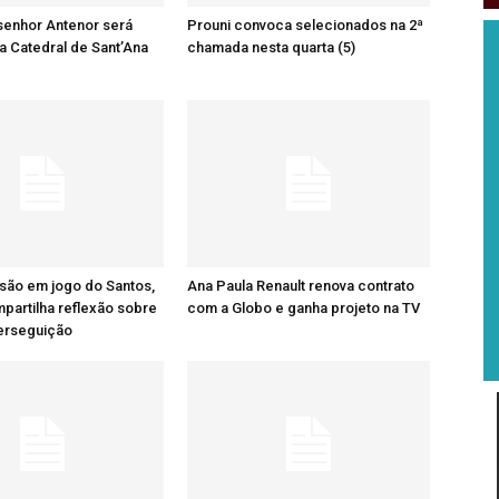
senhor Antenor será
Prouni convoca selecionados na 2ª
a Catedral de Sant’Ana
chamada nesta quarta (5)
são em jogo do Santos,
Ana Paula Renault renova contrato
artilha reflexão sobre
com a Globo e ganha projeto na TV
perseguição