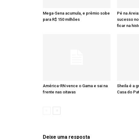
Mega-Sena acumula, e prêmio sobe
Pé na Areia
para R$ 150 milhões
sucesso no 
ficar na hist
América-RN vence o Gama e sai na
Sheila é a 
frente nas oitavas
Casa do Pa
Deixe uma resposta