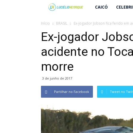
Lucielio
CAICÓ
CELEBR
Henrique
Início
BRASIL
Ex-jogador Jobson fica ferido em 
Ex-jogador Jobso
acidente no Toc
morre
3 de junho de 2017
Partilhar no Facebook
Tweet no Twit