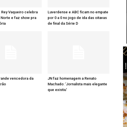
: Rey Vaqueiro celebra
Luverdense e ABC ficam no empate
Norte e faz show pra
por 0 a 0 no jogo de ida das oitavas
ória
de final da Série D
grande vencedora da
JN faz homenagem a Renato
trão
Machado: ‘Jornalista mais elegante
que existiu’