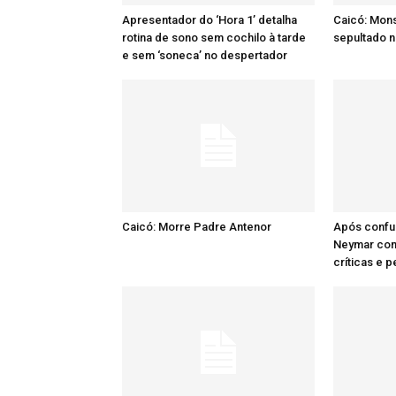
Apresentador do ‘Hora 1’ detalha
Caicó: Mon
rotina de sono sem cochilo à tarde
sepultado n
e sem ‘soneca’ no despertador
Caicó: Morre Padre Antenor
Após confu
Neymar comp
críticas e 