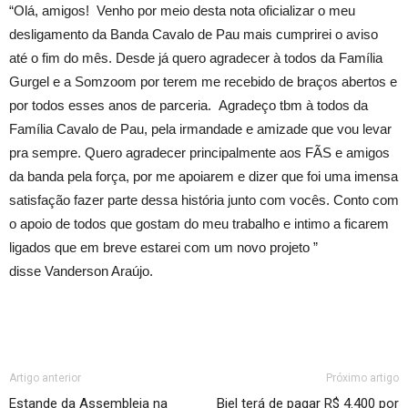
“Olá, amigos! Venho por meio desta nota oficializar o meu
desligamento da Banda Cavalo de Pau mais cumprirei o aviso
até o fim do mês. Desde já quero agradecer à todos da Família
Gurgel e a Somzoom por terem me recebido de braços abertos e
por todos esses anos de parceria. Agradeço tbm à todos da
Família Cavalo de Pau, pela irmandade e amizade que vou levar
pra sempre. Quero agradecer principalmente aos FÃS e amigos
da banda pela força, por me apoiarem e dizer qu
e foi uma imensa
satisfação fazer parte dessa história junto com vocês. Conto com
o apoio de todos que gostam do meu trabalho e intimo a ficarem
ligados que em breve estarei com um novo projeto ”
disse
Vanderson Araújo.
Artigo anterior
Próximo artigo
Estande da Assembleia na
Biel terá de pagar R$ 4.400 por