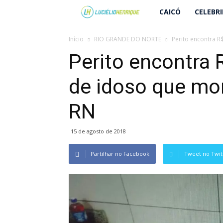
Lucielio
CAICÓ
CELEBR
Henrique
Início
RIO GRANDE DO NORTE
Perito encontra R
Perito encontra 
de idoso que mo
RN
15 de agosto de 2018
Partilhar no Facebook
Tweet no Twit