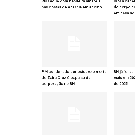
RN segue com bandeira amarela
Idosa cadei
nas contas de energia em agosto
do corpo q
em casa no
PM condenado por estupro e morte
RN já foi at
de Zaira Cruz é expulso da
mais em 20
corporação no RN
de 2025