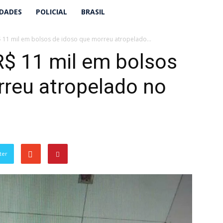
IDADES
POLICIAL
BRASIL
$ 11 mil em bolsos de idoso que morreu atropelado...
R$ 11 mil em bolsos
rreu atropelado no
ter