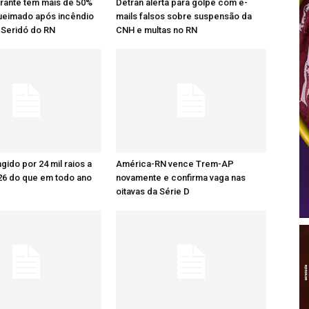
rante tem mais de 50%
Detran alerta para golpe com e-
ueimado após incêndio
mails falsos sobre suspensão da
 Seridó do RN
CNH e multas no RN
ingido por 24 mil raios a
América-RN vence Trem-AP
26 do que em todo ano
novamente e confirma vaga nas
oitavas da Série D