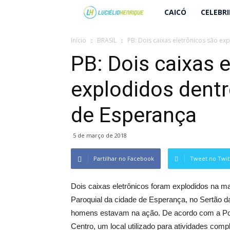
Lucielio
CAICÓ
CELEBR
Henrique
Início
BRASIL
PB: Dois caixas eletrônicos são ex
PB: Dois caixas 
explodidos dentr
de Esperança
5 de março de 2018
Partilhar no Facebook
Tweet no Twit
Dois caixas eletrônicos foram explodidos na m
Paroquial da cidade de Esperança, no Sertão d
homens estavam na ação. De acordo com a Políc
Centro, um local utilizado para atividades comp