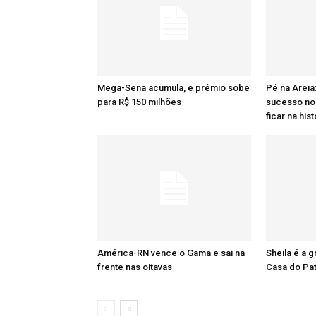
Mega-Sena acumula, e prêmio sobe
Pé na Areia
para R$ 150 milhões
sucesso no 
ficar na hist
América-RN vence o Gama e sai na
Sheila é a 
frente nas oitavas
Casa do Pa