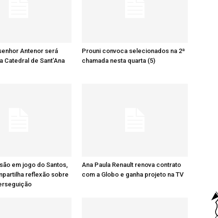
senhor Antenor será
Prouni convoca selecionados na 2ª
a Catedral de Sant’Ana
chamada nesta quarta (5)
são em jogo do Santos,
Ana Paula Renault renova contrato
artilha reflexão sobre
com a Globo e ganha projeto na TV
perseguição