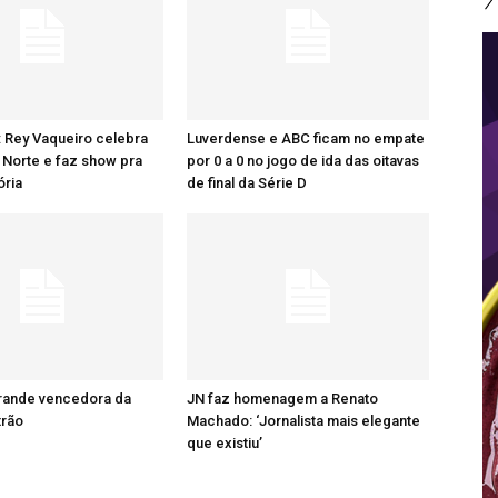
: Rey Vaqueiro celebra
Luverdense e ABC ficam no empate
Norte e faz show pra
por 0 a 0 no jogo de ida das oitavas
ória
de final da Série D
grande vencedora da
JN faz homenagem a Renato
trão
Machado: ‘Jornalista mais elegante
que existiu’