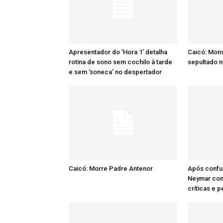
Apresentador do ‘Hora 1’ detalha
Caicó: Mon
rotina de sono sem cochilo à tarde
sepultado n
e sem ‘soneca’ no despertador
Caicó: Morre Padre Antenor
Após confu
Neymar comp
críticas e 