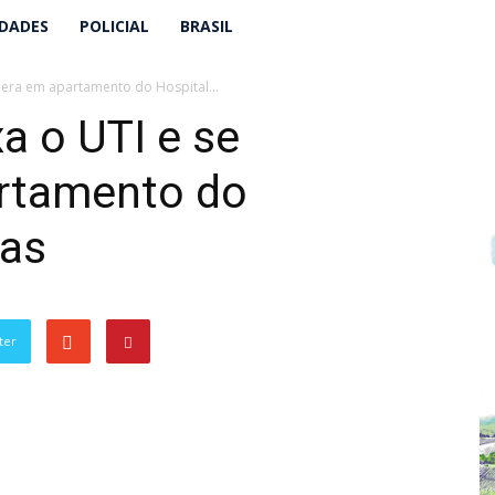
IDADES
POLICIAL
BRASIL
pera em apartamento do Hospital...
a o UTI e se
rtamento do
cas
ter