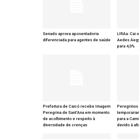
Senado aprova aposentadoria
LIRAa: Cai 
diferenciada para agentes de saúde
Aedes Aegy
para 4,0%
Prefeitura de Caicó recebe Imagem
Peregrinos
Peregrina de Sant’Ana em momento
temporaria
de acolhimento e respeito à
para a Cami
diversidade de crenças
devido à al