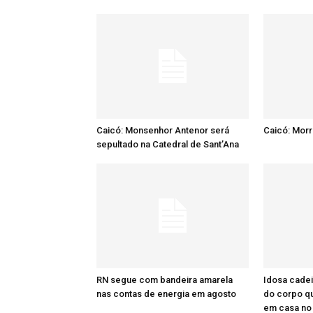
Caicó: Monsenhor Antenor será
Caicó: Mor
sepultado na Catedral de Sant’Ana
RN segue com bandeira amarela
Idosa cadei
nas contas de energia em agosto
do corpo q
em casa no