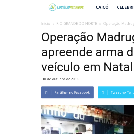
Lucielio
CAICÓ
CELEBR
Henrique
Início
RIO GRANDE DO NORTE
Operação Madruga
Operação Madru
apreende arma d
veículo em Natal
18 de outubro de 2016
Partilhar no Facebook
Tweet no Twit