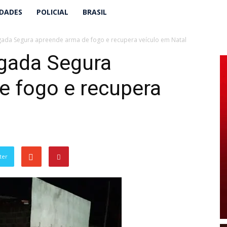
IDADES
POLICIAL
BRASIL
da Segura apreende arma de fogo e recupera veículo em Natal
gada Segura
e fogo e recupera
ter