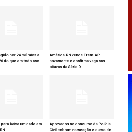
ingido por 24 mil raios a
América-RN vence Trem-AP
26 do que em todo ano
novamente e confirma vaga nas
oitavas da Série D
a para baixa umidade em
Aprovados no concurso da Polícia
 RN
Civil cobram nomeação e curso de