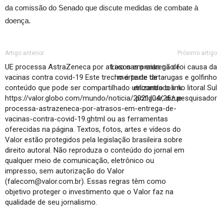
da comissão do Senado que discute medidas de combate à
doença.
Artigo anterior
Próximo artigo
UE processa AstraZeneca por atrasos em entrega de
Lixo nas praias não foi causa da
vacinas contra covid-19 Este trecho é parte de
morte de tartarugas e golfinho
conteúdo que pode ser compartilhado utilizando o link
encontrados no litoral Sul
https://valor.globo.com/mundo/noticia/2021/04/26/ue-
potiguar, diz pesquisador
processa-astrazeneca-por-atrasos-em-entrega-de-
vacinas-contra-covid-19.ghtml ou as ferramentas
oferecidas na página. Textos, fotos, artes e vídeos do
Valor estão protegidos pela legislação brasileira sobre
direito autoral. Não reproduza o conteúdo do jornal em
qualquer meio de comunicação, eletrônico ou
impresso, sem autorização do Valor
(falecom@valor.com.br). Essas regras têm como
objetivo proteger o investimento que o Valor faz na
qualidade de seu jornalismo.