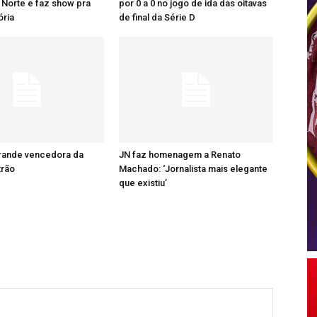
Norte e faz show pra
por 0 a 0 no jogo de ida das oitavas
ória
de final da Série D
grande vencedora da
JN faz homenagem a Renato
trão
Machado: ‘Jornalista mais elegante
que existiu’