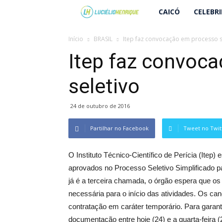
Lucielio
CAICÓ
CELEBR
Henrique
Início
BRASIL
Itep faz convocação em processo s
Itep faz convoc
seletivo
24 de outubro de 2016
Partilhar no Facebook
Tweet no Twit
O Instituto Técnico-Científico de Perícia (Ite
aprovados no Processo Seletivo Simplificado pa
já é a terceira chamada, o órgão espera que 
necessária para o início das atividades. Os can
contratação em caráter temporário. Para garant
documentação entre hoje (24) e a quarta-feira (2