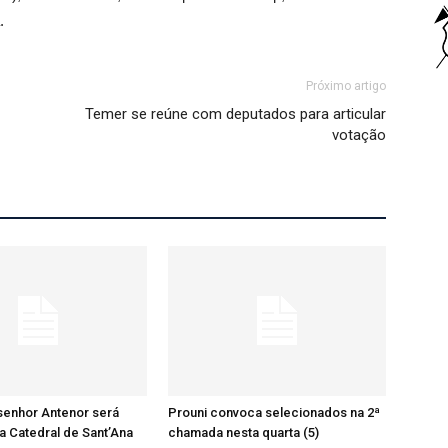
.
Próximo artigo
Temer se reúne com deputados para articular
votação
senhor Antenor será
Prouni convoca selecionados na 2ª
a Catedral de Sant’Ana
chamada nesta quarta (5)