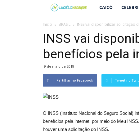
Lucielio
CAICÓ
CELEBR
Henrique
Início
BRASIL
INSS vai disponibilizar solicitação 
INSS vai disponib
benefícios pela i
9 de maio de 2018
Partilhar no Facebook
Tweet no Twit
O INSS (Instituto Nacional do Seguro Social) 
benefícios pela internet, por meio do Meu IN
houver uma solicitação do INSS.