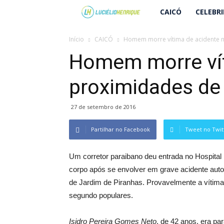
Lucielio
CAICÓ
CELEBR
Henrique
Início
CAICÓ
Homem morre vítima de acidente n
Homem morre vít
proximidades de
27 de setembro de 2016
Partilhar no Facebook
Tweet no Twit
Um corretor paraibano deu entrada no Hospital 
corpo após se envolver em grave acidente auto
de Jardim de Piranhas. Provavelmente a vítima
segundo populares.
Isidro Pereira Gomes Neto
, de 42 anos, era pa