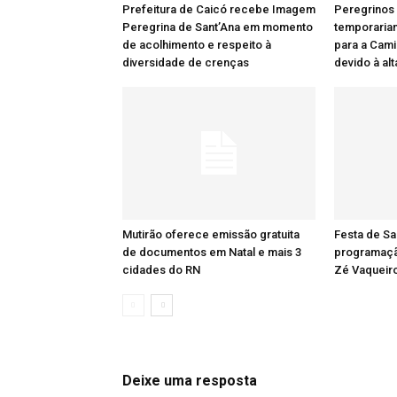
Prefeitura de Caicó recebe Imagem
Peregrinos
Peregrina de Sant’Ana em momento
temporaria
de acolhimento e respeito à
para a Cami
diversidade de crenças
devido à al
Mutirão oferece emissão gratuita
Festa de Sa
de documentos em Natal e mais 3
programaçã
cidades do RN
Zé Vaqueiro
Deixe uma resposta