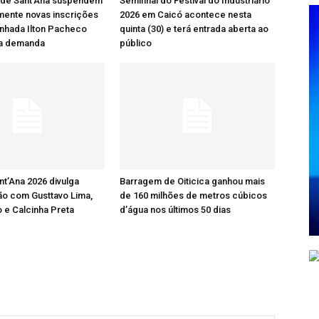
 de Sant’Ana suspendem
Semifinal do Festival do Industriário
mente novas inscrições
2026 em Caicó acontece nesta
nhada Ilton Pacheco
quinta (30) e terá entrada aberta ao
ta demanda
público
nt’Ana 2026 divulga
Barragem de Oiticica ganhou mais
o com Gusttavo Lima,
de 160 milhões de metros cúbicos
 e Calcinha Preta
d’água nos últimos 50 dias