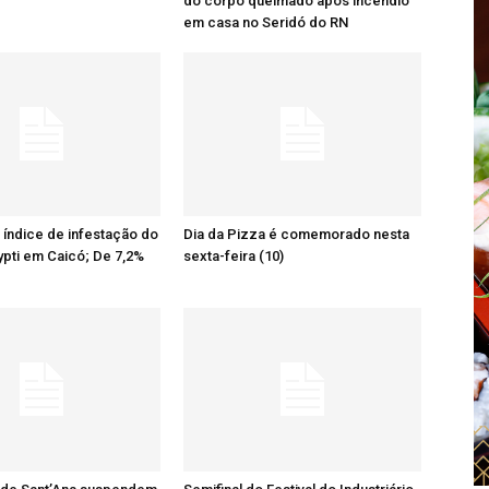
do corpo queimado após incêndio
em casa no Seridó do RN
o índice de infestação do
Dia da Pizza é comemorado nesta
pti em Caicó; De 7,2%
sexta-feira (10)