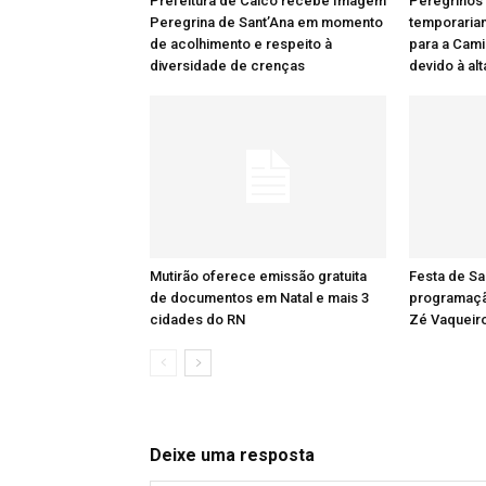
Prefeitura de Caicó recebe Imagem
Peregrinos
Peregrina de Sant’Ana em momento
temporaria
de acolhimento e respeito à
para a Cami
diversidade de crenças
devido à al
Mutirão oferece emissão gratuita
Festa de Sa
de documentos em Natal e mais 3
programaçã
cidades do RN
Zé Vaqueiro
Deixe uma resposta