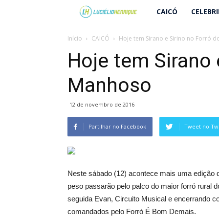
Lucielio
CAICÓ
CELEBR
Henrique
Início
CAICÓ
Hoje tem Sirano e Sirino no Forró 
Hoje tem Sirano 
Manhoso
12 de novembro de 2016
Partilhar no Facebook
Tweet no Twi
Neste sábado (12) acontece mais uma edição d
peso passarão pelo palco do maior forró rural d
seguida Evan, Circuito Musical e encerrando co
comandados pelo Forró É Bom Demais.