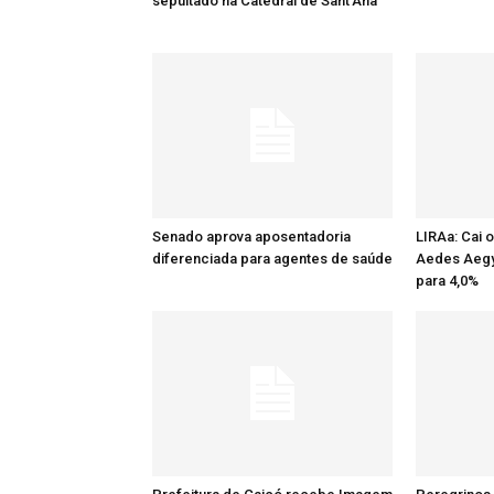
sepultado na Catedral de Sant’Ana
Senado aprova aposentadoria
LIRAa: Cai 
diferenciada para agentes de saúde
Aedes Aegy
para 4,0%