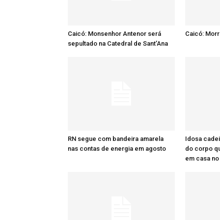
Caicó: Monsenhor Antenor será
Caicó: Mor
sepultado na Catedral de Sant’Ana
RN segue com bandeira amarela
Idosa cadei
nas contas de energia em agosto
do corpo q
em casa no