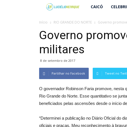
Lucielio
CAICÓ
CELEBR
Henrique
Início
RIO GRANDE DO NORTE
Governo promove m
Governo promove
militares
8 de setembro de 2017
Partilhar no Facebook
Tweet no Twit
O governador Robinson Faria promove, nesta quint
Rio Grande do Norte. Esse quantitativo se junta
beneficiados pelas ascensões desde o início d
“Determinei a publicação no Diário Oficial do d
oficiais e praças. Meu reconhecimento à bravu