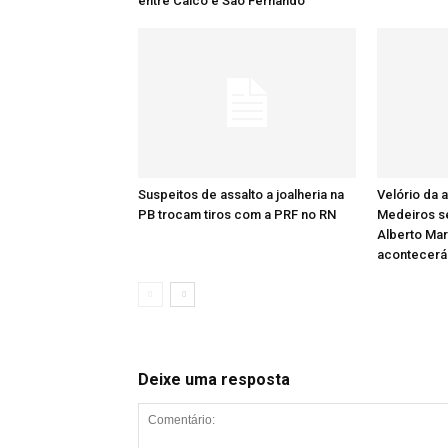
entre Caicó e São Fernando
Suspeitos de assalto a joalheria na
Velório da a
PB trocam tiros com a PRF no RN
Medeiros se
Alberto Ma
acontecerá
Deixe uma resposta