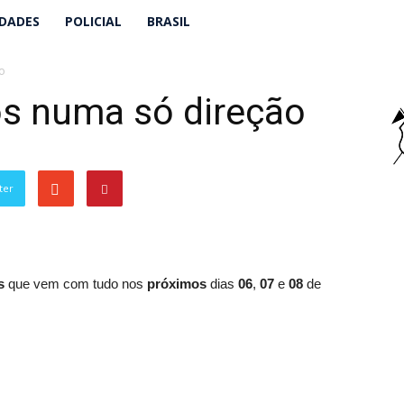
IDADES
POLICIAL
BRASIL
ão
os numa só direção
ter
s
que vem com tudo nos
próximos
dias
06
,
07
e
08
de