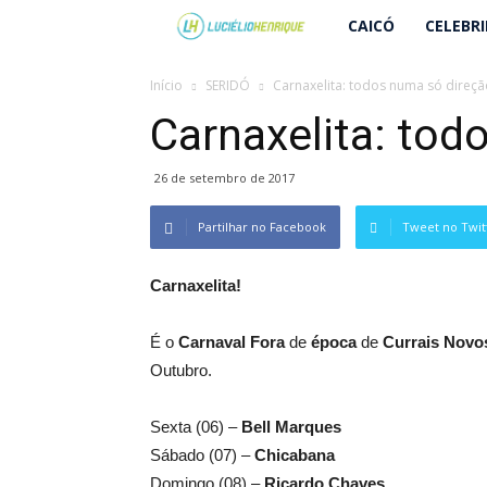
Lucielio
CAICÓ
CELEBR
Henrique
Início
SERIDÓ
Carnaxelita: todos numa só direç
Carnaxelita: tod
26 de setembro de 2017
Partilhar no Facebook
Tweet no Twit
Carnaxelita!
É o
Carnaval Fora
de
época
de
Currais Novo
Outubro.
Sexta (06) –
Bell Marques
Sábado (07) –
Chicabana
Domingo (08) –
Ricardo Chaves