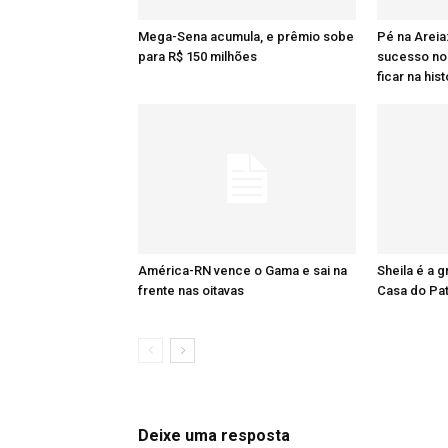
Mega-Sena acumula, e prêmio sobe
Pé na Areia
para R$ 150 milhões
sucesso no 
ficar na hist
América-RN vence o Gama e sai na
Sheila é a 
frente nas oitavas
Casa do Pa
Deixe uma resposta