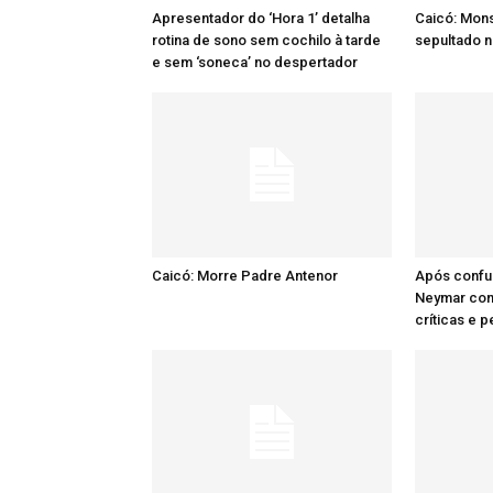
Apresentador do ‘Hora 1’ detalha
Caicó: Mon
rotina de sono sem cochilo à tarde
sepultado n
e sem ‘soneca’ no despertador
Caicó: Morre Padre Antenor
Após confu
Neymar comp
críticas e 