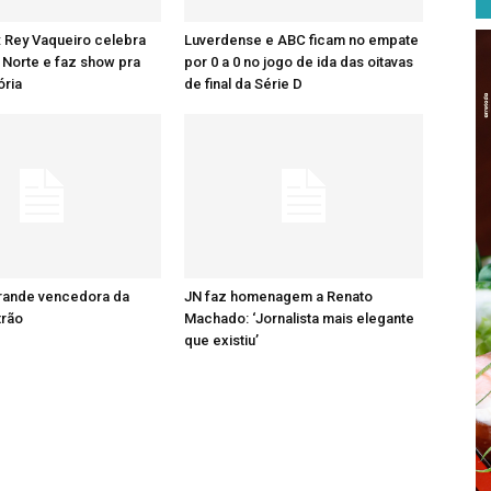
: Rey Vaqueiro celebra
Luverdense e ABC ficam no empate
Norte e faz show pra
por 0 a 0 no jogo de ida das oitavas
ória
de final da Série D
grande vencedora da
JN faz homenagem a Renato
trão
Machado: ‘Jornalista mais elegante
que existiu’