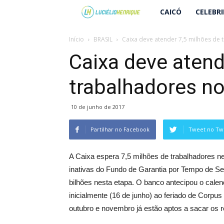
Lucielio
CAICÓ
CELEBR
Henrique
Início
BRASIL
Caixa deve atender 7,5 milhões de
Caixa deve atend
trabalhadores n
10 de junho de 2017
Partilhar no Facebook
Tweet no Twi
A Caixa espera 7,5 milhões de trabalhadores n
inativas do Fundo de Garantia por Tempo de Se
bilhões nesta etapa. O banco antecipou o calen
inicialmente (16 de junho) ao feriado de Corpu
outubro e novembro já estão aptos a sacar os r