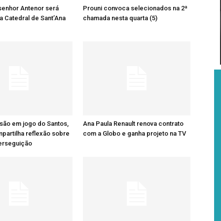
senhor Antenor será
Prouni convoca selecionados na 2ª
a Catedral de Sant’Ana
chamada nesta quarta (5)
são em jogo do Santos,
Ana Paula Renault renova contrato
artilha reflexão sobre
com a Globo e ganha projeto na TV
perseguição