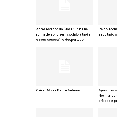
Apresentador do ‘Hora 1’ detalha
Caicó: Mon
rotina de sono sem cochilo à tarde
sepultado n
e sem ‘soneca’ no despertador
Caicó: Morre Padre Antenor
Após confu
Neymar comp
críticas e 