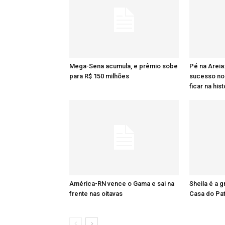
Mega-Sena acumula, e prêmio sobe
Pé na Areia
para R$ 150 milhões
sucesso no 
ficar na hist
América-RN vence o Gama e sai na
Sheila é a 
frente nas oitavas
Casa do Pa