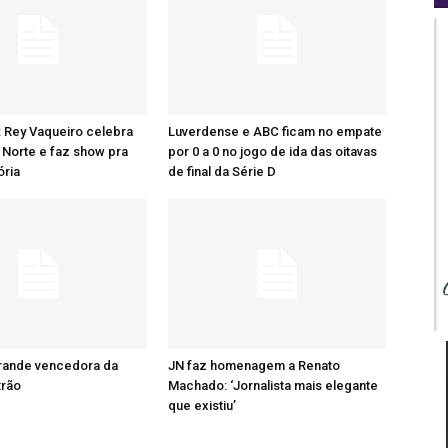
: Rey Vaqueiro celebra
Luverdense e ABC ficam no empate
Norte e faz show pra
por 0 a 0 no jogo de ida das oitavas
ória
de final da Série D
grande vencedora da
JN faz homenagem a Renato
trão
Machado: ‘Jornalista mais elegante
que existiu’