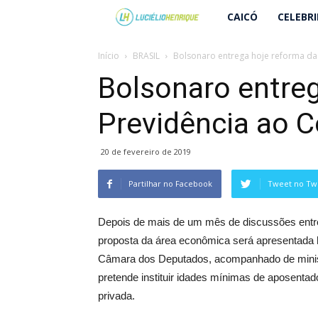
Lucielio
CAICÓ
CELEBR
Henrique
Início
BRASIL
Bolsonaro entrega hoje reforma da
Bolsonaro entreg
Previdência ao 
20 de fevereiro de 2019
Partilhar no Facebook
Tweet no Twi
Depois de mais de um mês de discussões entre 
proposta da área econômica será apresentada ho
Câmara dos Deputados, acompanhado de ministr
pretende instituir idades mínimas de aposentador
privada.