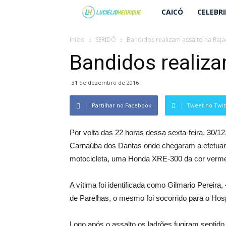
Lucielio
CAICÓ
CELEBR
Henrique
Início
SERIDÓ
Bandidos realizam assalto na Raj
Bandidos realiza
31 de dezembro de 2016
Partilhar no Facebook
Tweet no Twit
Por volta das 22 horas dessa sexta-feira, 30/1
Carnaúba dos Dantas onde chegaram a efetuar
motocicleta, uma Honda XRE-300 da cor verme
A vítima foi identificada como Gilmario Pereira
de Parelhas, o mesmo foi socorrido para o Hos
Logo após o assalto os ladrões fugiram sentido 