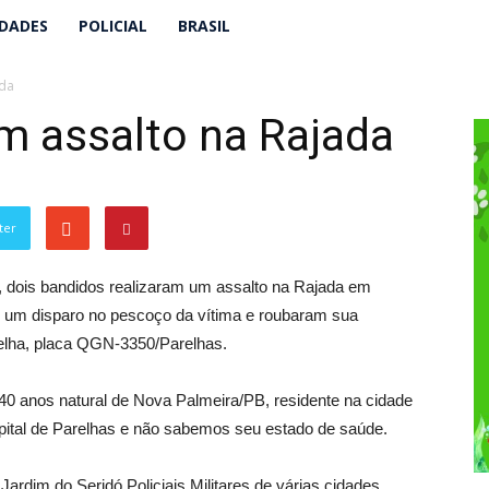
IDADES
POLICIAL
BRASIL
ada
m assalto na Rajada
ter
2, dois bandidos realizaram um assalto na Rajada em
 um disparo no pescoço da vítima e roubaram sua
lha, placa QGN-3350/Parelhas.
, 40 anos natural de Nova Palmeira/PB, residente na cidade
pital de Parelhas e não sabemos seu estado de saúde.
Jardim do Seridó.Policiais Militares de várias cidades