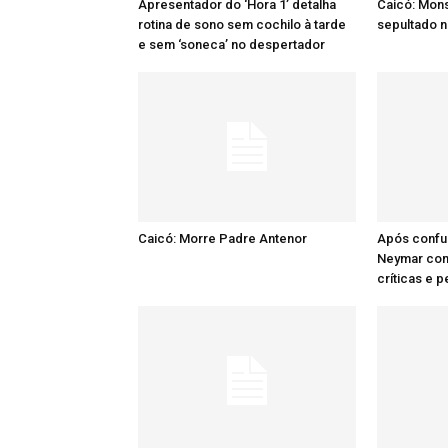
Apresentador do ‘Hora 1’ detalha
Caicó: Mon
rotina de sono sem cochilo à tarde
sepultado n
e sem ‘soneca’ no despertador
Caicó: Morre Padre Antenor
Após confu
Neymar comp
críticas e 