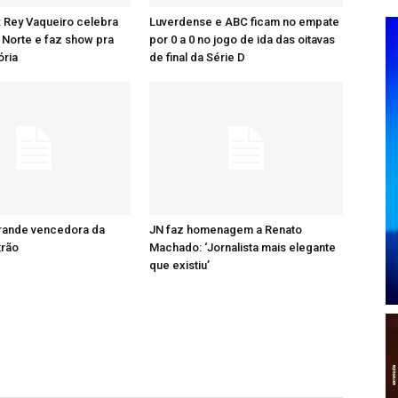
: Rey Vaqueiro celebra
Luverdense e ABC ficam no empate
Norte e faz show pra
por 0 a 0 no jogo de ida das oitavas
ória
de final da Série D
grande vencedora da
JN faz homenagem a Renato
trão
Machado: ‘Jornalista mais elegante
que existiu’