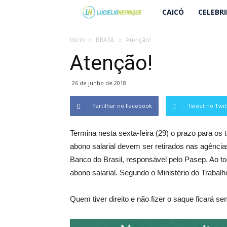
Lucielio
CAICÓ
CELEBR
Henrique
Início
BRASIL
Atenção!
Atenção!
26 de junho de 2018
Partilhar no Facebook
Tweet no Twit
Termina nesta sexta-feira (29) o prazo para o
abono salarial devem ser retirados nas agênci
Banco do Brasil, responsável pelo Pasep. Ao t
abono salarial. Segundo o Ministério do Trabalho
Quem tiver direito e não fizer o saque ficará se