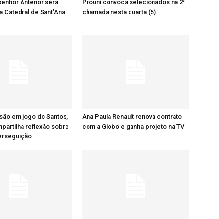
senhor Antenor será
Prouni convoca selecionados na 2ª
a Catedral de Sant’Ana
chamada nesta quarta (5)
são em jogo do Santos,
Ana Paula Renault renova contrato
artilha reflexão sobre
com a Globo e ganha projeto na TV
perseguição