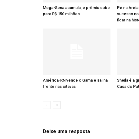
Mega-Sena acumula, e prêmio sobe
Pé na Areia
para R$ 150 milhões
sucesso no 
ficar na hist
América-RN vence o Gama e sai na
Sheila é a 
frente nas oitavas
Casa do Pa
Deixe uma resposta