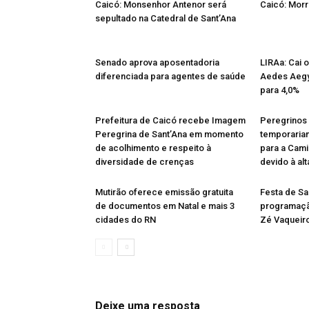
Caicó: Monsenhor Antenor será
Caicó: Mor
sepultado na Catedral de Sant’Ana
Senado aprova aposentadoria
LIRAa: Cai 
diferenciada para agentes de saúde
Aedes Aegy
para 4,0%
Prefeitura de Caicó recebe Imagem
Peregrinos
Peregrina de Sant’Ana em momento
temporaria
de acolhimento e respeito à
para a Cami
diversidade de crenças
devido à al
Mutirão oferece emissão gratuita
Festa de Sa
de documentos em Natal e mais 3
programaçã
cidades do RN
Zé Vaqueiro
Deixe uma resposta