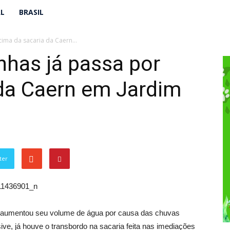
AL
BRASIL
cima da sacaria da Caern...
nhas já passa por
 da Caern em Jardim
ter
s aumentou seu volume de água por causa das chuvas
sive, já houve o transbordo na sacaria feita nas imediações