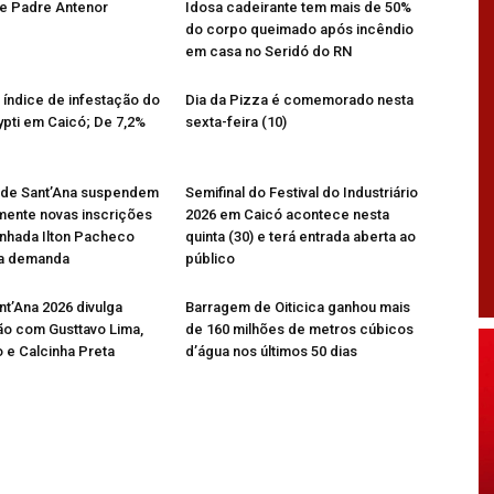
re Padre Antenor
Idosa cadeirante tem mais de 50%
do corpo queimado após incêndio
em casa no Seridó do RN
o índice de infestação do
Dia da Pizza é comemorado nesta
pti em Caicó; De 7,2%
sexta-feira (10)
 de Sant’Ana suspendem
Semifinal do Festival do Industriário
mente novas inscrições
2026 em Caicó acontece nesta
nhada Ilton Pacheco
quinta (30) e terá entrada aberta ao
ta demanda
público
nt’Ana 2026 divulga
Barragem de Oiticica ganhou mais
o com Gusttavo Lima,
de 160 milhões de metros cúbicos
 e Calcinha Preta
d’água nos últimos 50 dias