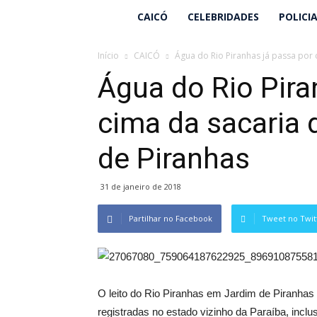
Lucielio
CAICÓ
CELEBRIDADES
POLICI
Henrique
Início
CAICÓ
Água do Rio Piranhas já passa por 
Água do Rio Pira
cima da sacaria
de Piranhas
31 de janeiro de 2018
Partilhar no Facebook
Tweet no Twit
O leito do Rio Piranhas em Jardim de Piranha
registradas no estado vizinho da Paraíba, inclu