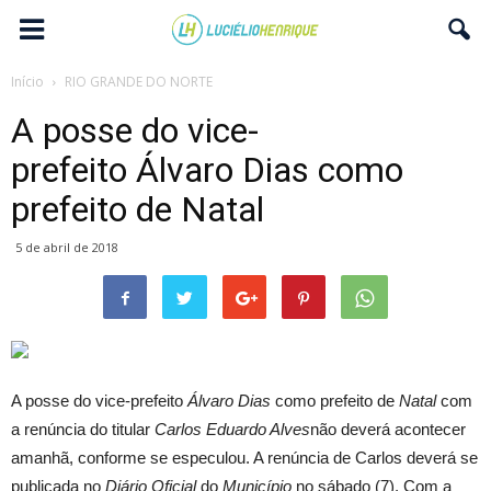
Início
RIO GRANDE DO NORTE
A posse do vice-
prefeito Álvaro Dias como
prefeito de Natal
5 de abril de 2018
A posse do vice-prefeito
Álvaro Dias
como prefeito de
Natal
com
a renúncia do titular
Carlos Eduardo Alves
não deverá acontecer
amanhã, conforme se especulou. A renúncia de Carlos deverá se
publicada no
Diário Oficial
do
Município
no sábado (7). Com a