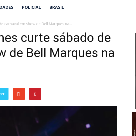
IDADES
POLICIAL
BRASIL
e carnaval em show de Bell Marques na...
es curte sábado de
w de Bell Marques na
ter