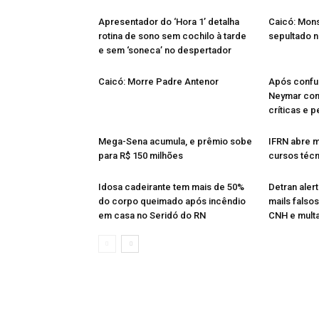
Apresentador do ‘Hora 1’ detalha
Caicó: Mon
rotina de sono sem cochilo à tarde
sepultado n
e sem ‘soneca’ no despertador
Caicó: Morre Padre Antenor
Após confu
Neymar comp
críticas e 
Mega-Sena acumula, e prêmio sobe
IFRN abre m
para R$ 150 milhões
cursos técn
Idosa cadeirante tem mais de 50%
Detran aler
do corpo queimado após incêndio
mails falso
em casa no Seridó do RN
CNH e mult