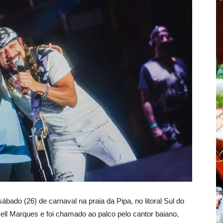
ado (26) de carnaval na praia da Pipa, no litoral Sul do
ell Marques e foi chamado ao palco pelo cantor baiano,