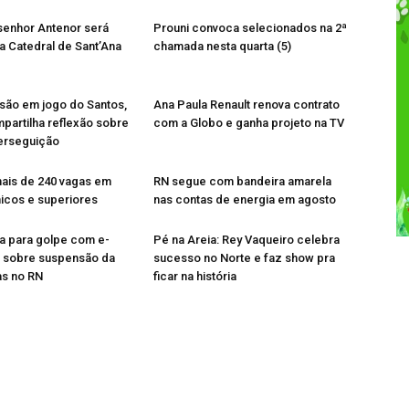
senhor Antenor será
Prouni convoca selecionados na 2ª
a Catedral de Sant’Ana
chamada nesta quarta (5)
são em jogo do Santos,
Ana Paula Renault renova contrato
artilha reflexão sobre
com a Globo e ganha projeto na TV
perseguição
ais de 240 vagas em
RN segue com bandeira amarela
icos e superiores
nas contas de energia em agosto
ta para golpe com e-
Pé na Areia: Rey Vaqueiro celebra
s sobre suspensão da
sucesso no Norte e faz show pra
as no RN
ficar na história