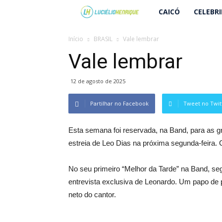
Lucielio
CAICÓ
CELEBR
Henrique
Início
BRASIL
Vale lembrar
Vale lembrar
12 de agosto de 2025
Partilhar no Facebook
Tweet no Twit
Esta semana foi reservada, na Band, para as g
estreia de Leo Dias na próxima segunda-feira.
No seu primeiro “Melhor da Tarde” na Band, s
entrevista exclusiva de Leonardo. Um papo de p
neto do cantor.