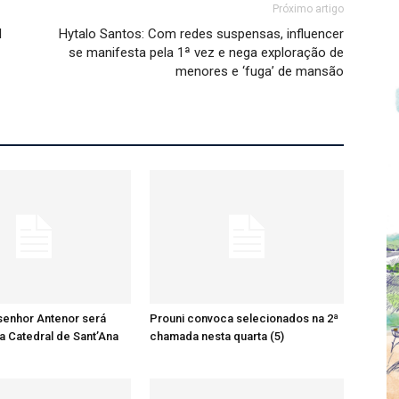
Próximo artigo
l
Hytalo Santos: Com redes suspensas, influencer
se manifesta pela 1ª vez e nega exploração de
menores e ‘fuga’ de mansão
senhor Antenor será
Prouni convoca selecionados na 2ª
a Catedral de Sant’Ana
chamada nesta quarta (5)