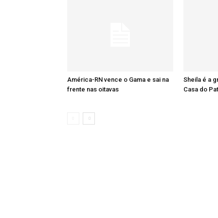
América-RN vence o Gama e sai na
Sheila é a 
frente nas oitavas
Casa do Pa