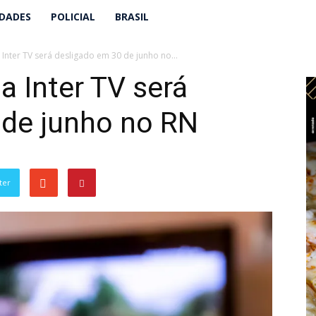
IDADES
POLICIAL
BRASIL
 Inter TV será desligado em 30 de junho no...
a Inter TV será
 de junho no RN
ter