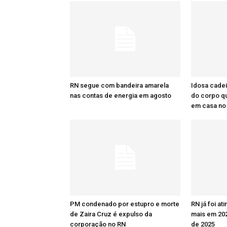
RN segue com bandeira amarela
Idosa cadei
nas contas de energia em agosto
do corpo q
em casa no
PM condenado por estupro e morte
RN já foi at
de Zaira Cruz é expulso da
mais em 20
corporação no RN
de 2025