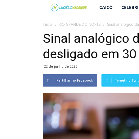
Lucielio
CAICÓ
CELEBR
Henrique
Início
RIO GRANDE DO NORTE
Sinal analógico da
Sinal analógico d
desligado em 30
22 de junho de 2025
Partilhar no Facebook
Tweet no Twit