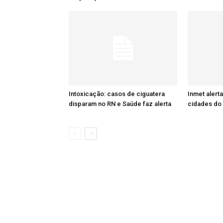
Intoxicação: casos de ciguatera
Inmet alert
disparam no RN e Saúde faz alerta
cidades do