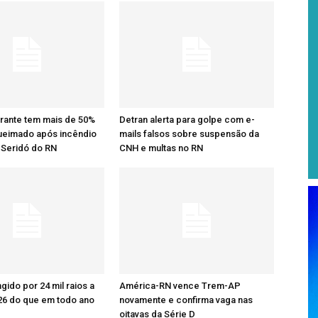
rante tem mais de 50%
Detran alerta para golpe com e-
ueimado após incêndio
mails falsos sobre suspensão da
 Seridó do RN
CNH e multas no RN
ingido por 24 mil raios a
América-RN vence Trem-AP
26 do que em todo ano
novamente e confirma vaga nas
oitavas da Série D