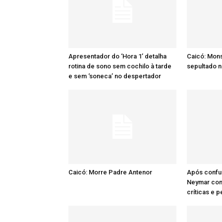
Apresentador do ‘Hora 1’ detalha
Caicó: Mon
rotina de sono sem cochilo à tarde
sepultado n
e sem ‘soneca’ no despertador
Caicó: Morre Padre Antenor
Após confu
Neymar comp
críticas e 