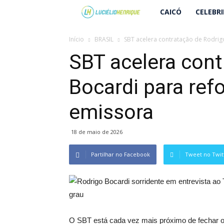
Lucielio
CAICÓ
CELEBR
Henrique
Início
BRASIL
SBT acelera contratação de Rodrigo
SBT acelera cont
Bocardi para refo
emissora
18 de maio de 2026
Partilhar no Facebook
Tweet no Twit
O SBT está cada vez mais próximo de fechar of