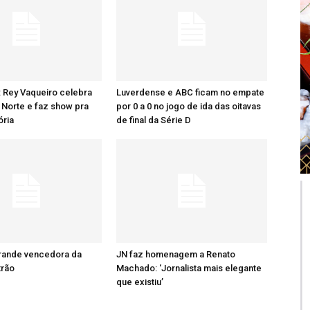
: Rey Vaqueiro celebra
Luverdense e ABC ficam no empate
Norte e faz show pra
por 0 a 0 no jogo de ida das oitavas
ória
de final da Série D
grande vencedora da
JN faz homenagem a Renato
trão
Machado: ‘Jornalista mais elegante
que existiu’