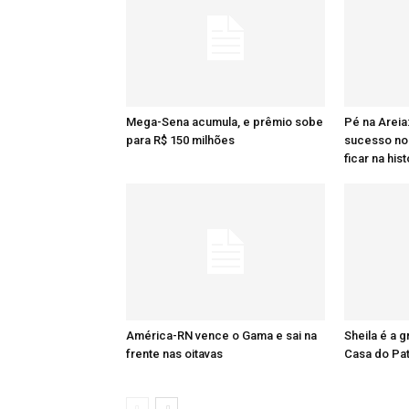
Mega-Sena acumula, e prêmio sobe
Pé na Areia
para R$ 150 milhões
sucesso no 
ficar na hist
América-RN vence o Gama e sai na
Sheila é a 
frente nas oitavas
Casa do Pa