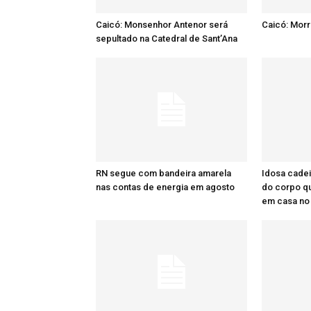
Caicó: Monsenhor Antenor será
Caicó: Mor
sepultado na Catedral de Sant’Ana
RN segue com bandeira amarela
Idosa cadei
nas contas de energia em agosto
do corpo q
em casa no