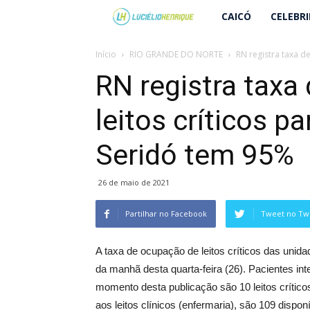
Lucielio
CAICÓ
CELEBR
Henrique
Início
RIO GRANDE DO NORTE
RN registra taxa de
RN registra taxa
leitos críticos p
Seridó tem 95%
26 de maio de 2021
Partilhar no Facebook
Tweet no Twi
A taxa de ocupação de leitos críticos das unid
da manhã desta quarta-feira (26). Pacientes int
momento desta publicação são 10 leitos crític
aos leitos clínicos (enfermaria), são 109 dispo