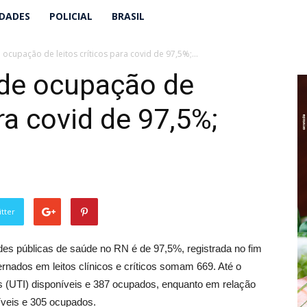
IDADES
POLICIAL
BRASIL
 ocupação de leitos críticos para covid de 97,5%;...
 de ocupação de
ara covid de 97,5%;
tter
ades públicas de saúde no RN é de 97,5%, registrada no fim
ernados em leitos clínicos e críticos somam 669. Até o
os (UTI) disponíveis e 387 ocupados, enquanto em relação
níveis e 305 ocupados.