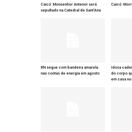
Caicó: Monsenhor Antenor será
Caicó: Mor
sepultado na Catedral de Sant’Ana
RN segue com bandeira amarela
Idosa cadei
nas contas de energia em agosto
do corpo q
em casa no