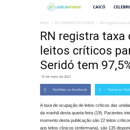
Lucielio
CAICÓ
CELEBR
Henrique
Início
RIO GRANDE DO NORTE
RN registra taxa d
RN registra taxa
leitos críticos p
Seridó tem 97,5
19 de maio de 2021
Partilhar no Facebook
Tweet no Twit
A taxa de ocupação de leitos críticos das unid
da manhã desta quarta-feira (19). Pacientes int
momento desta publicação são 22 leitos crític
aos leitos clínicos (enfermaria), são 135 dispo