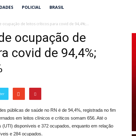
IDADES
POLICIAL
BRASIL
e ocupação de leitos críticos para covid de 94,4%;...
 de ocupação de
ara covid de 94,4%;
%
ter
ades públicas de saúde no RN é de 94,4%, registrada no fim
ernados em leitos clínicos e críticos somam 656. Até o
os (UTI) disponíveis e 372 ocupados, enquanto em relação
níveis e 284 ocupados.