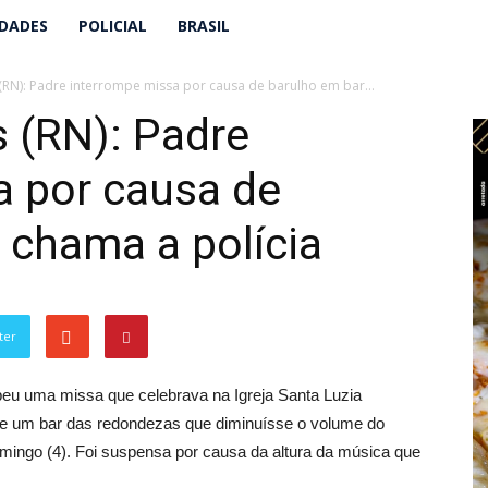
IDADES
POLICIAL
BRASIL
(RN): Padre interrompe missa por causa de barulho em bar...
 (RN): Padre
a por causa de
 chama a polícia
ter
peu uma missa que celebrava na Igreja Santa Luzia
de um bar das redondezas que diminuísse o volume do
mingo (4). Foi suspensa por causa da altura da música que