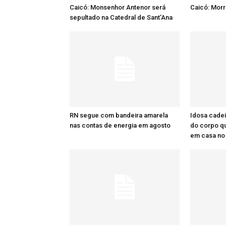
Caicó: Monsenhor Antenor será
Caicó: Mor
sepultado na Catedral de Sant’Ana
RN segue com bandeira amarela
Idosa cadei
nas contas de energia em agosto
do corpo q
em casa no