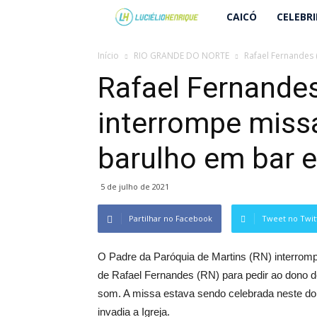
Lucielio
CAICÓ
CELEBR
Henrique
Início
RIO GRANDE DO NORTE
Rafael Fernandes 
Rafael Fernandes
interrompe miss
barulho em bar e
5 de julho de 2021
Partilhar no Facebook
Tweet no Twit
O Padre da Paróquia de Martins (RN) interrom
de Rafael Fernandes (RN) para pedir ao dono 
som. A missa estava sendo celebrada neste do
invadia a Igreja.