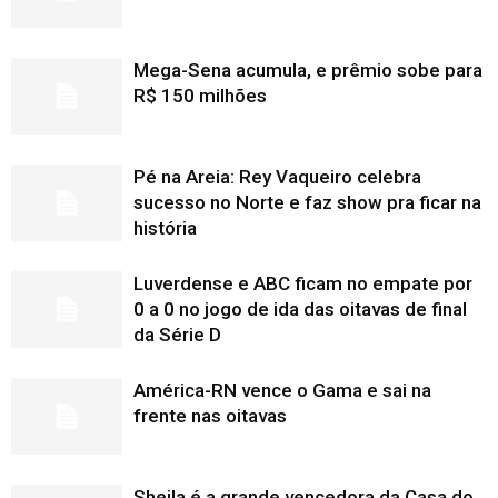
Mega-Sena acumula, e prêmio sobe para
R$ 150 milhões
Pé na Areia: Rey Vaqueiro celebra
sucesso no Norte e faz show pra ficar na
história
Luverdense e ABC ficam no empate por
0 a 0 no jogo de ida das oitavas de final
da Série D
América-RN vence o Gama e sai na
frente nas oitavas
Sheila é a grande vencedora da Casa do