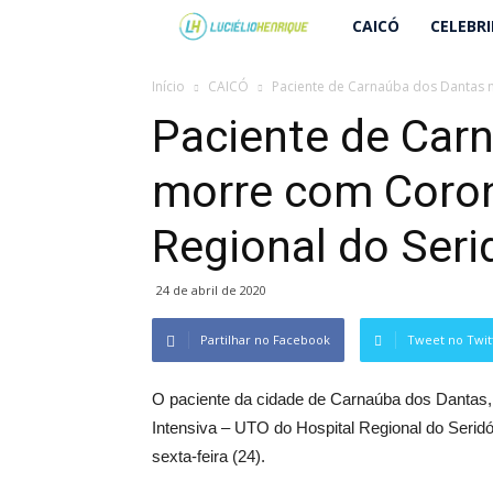
Lucielio
CAICÓ
CELEBR
Henrique
Início
CAICÓ
Paciente de Carnaúba dos Dantas m
Paciente de Car
morre com Coron
Regional do Seri
24 de abril de 2020
Partilhar no Facebook
Tweet no Twit
O paciente da cidade de Carnaúba dos Dantas, 
Intensiva – UTO do Hospital Regional do Serid
sexta-feira (24).