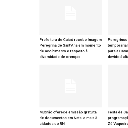
Prefeitura de Caicó recebe Imagem
Peregrinos
Peregrina de Sant’Ana em momento
temporaria
de acolhimento e respeito à
para a Cami
diversidade de crenças
devido à al
Mutirão oferece emissão gratuita
Festa de Sa
de documentos em Natal e mais 3
programaçã
cidades do RN
Zé Vaqueiro