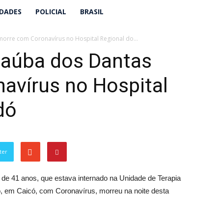
IDADES
POLICIAL
BRASIL
orre com Coronavírus no Hospital Regional do...
naúba dos Dantas
avírus no Hospital
dó
ter
de 41 anos, que estava internado na Unidade de Terapia
ó, em Caicó, com Coronavírus, morreu na noite desta