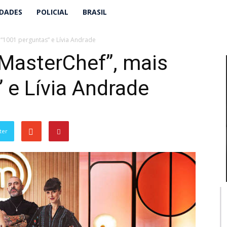
IDADES
POLICIAL
BRASIL
 “1001 perguntas” e Lívia Andrade
“MasterChef”, mais
 e Lívia Andrade
ter