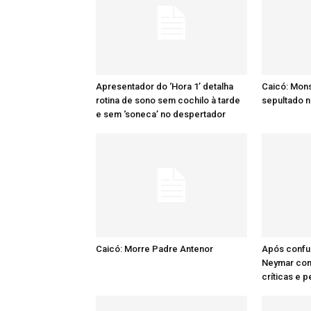
Apresentador do ‘Hora 1’ detalha
Caicó: Mon
rotina de sono sem cochilo à tarde
sepultado n
e sem ‘soneca’ no despertador
Caicó: Morre Padre Antenor
Após confu
Neymar comp
críticas e 