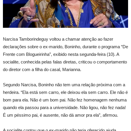
Narcisa Tamborindeguy voltou a chamar atenção ao fazer
declarações sobre o ex-marido, Boninho, durante o programa “De
Frente com Blogueirinha”, exibido nesta segunda-feira (10). A
socialite, conhecida pelas falas diretas, criticou o comportamento
do diretor com a filha do casal, Marianna.
Segundo Narcisa, Boninho não tem uma relação próxima com a
herdeira. “Ela está sem carro, ele deixou ela sem carro. Ele não é
bom para ela. Não é um bom pai. Não fez homenagem nenhuma
quando ela passou para a universidade. Não ligou, não fez nada!
É um péssimo pai, é ausente, não dá amor pra ela”, afirmou.
A socialite contou que o ex-marido não teria oferecido ajuda