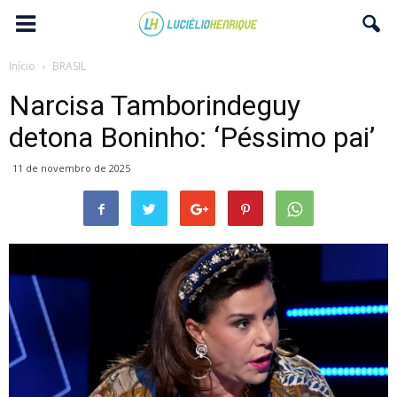
Início
BRASIL
Narcisa Tamborindeguy
detona Boninho: ‘Péssimo pai’
11 de novembro de 2025