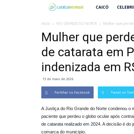
Lucielio
CAICÓ
CELEBR
Henrique
Início
RIO GRANDE DO NORTE
Mulher que perdeu
Mulher que perd
de catarata em P
indenizada em R
13 de maio de 2026
Partilhar no Facebook
Tweet no Twit
A Justiça do Rio Grande do Norte condenou o 
paciente que perdeu o globo ocular após contr
de catarata realizado em 2024
. A decisão é do
comarca do município.