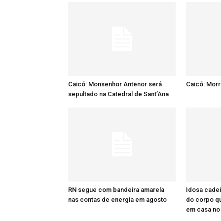
Caicó: Monsenhor Antenor será
Caicó: Mor
sepultado na Catedral de Sant’Ana
RN segue com bandeira amarela
Idosa cadei
nas contas de energia em agosto
do corpo q
em casa no