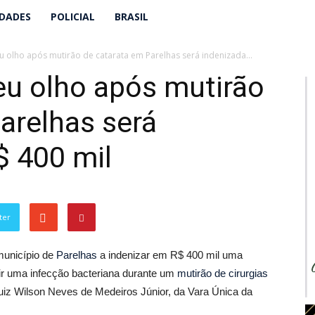
IDADES
POLICIAL
BRASIL
 olho após mutirão de catarata em Parelhas será indenizada...
eu olho após mutirão
arelhas será
$ 400 mil
ter
município de
Parelhas
a indenizar em R$ 400 mil uma
air uma infecção bacteriana durante um
mutirão de cirurgias
 juiz Wilson Neves de Medeiros Júnior, da Vara Única da