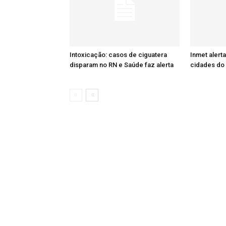
Intoxicação: casos de ciguatera
Inmet alert
disparam no RN e Saúde faz alerta
cidades do