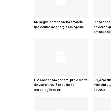
RN segue com bandeira amarela
Idosa cadei
nas contas de energia em agosto
do corpo q
em casa no
PM condenado por estupro e morte
RN já foi at
de Zaira Cruz é expulso da
mais em 20
corporação no RN
de 2025