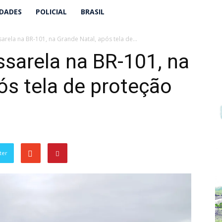
IDADES
POLICIAL
BRASIL
arela na BR-101, na Grande Natal, após tela de...
ssarela na BR-101, na
ós tela de proteção
ter