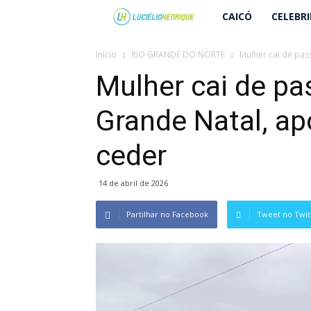
Lucielio
CAICÓ
CELEBR
Henrique
Início
RIO GRANDE DO NORTE
Mulher cai de pass
Mulher cai de pa
Grande Natal, ap
ceder
14 de abril de 2026
Partilhar no Facebook
Tweet no Twit