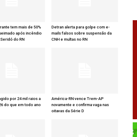
rante tem mais de 50%
Detran alerta para golpe com e-
ueimado após incêndio
mails falsos sobre suspensão da
 Seridó do RN
CNH e multas no RN
ingido por 24 mil raios a
América-RN vence Trem-AP
26 do que em todo ano
novamente e confirma vaga nas
oitavas da Série D