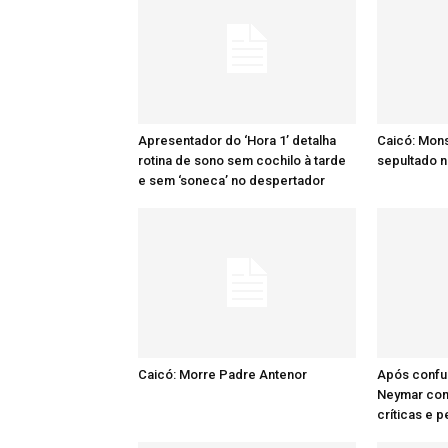
Apresentador do ‘Hora 1’ detalha
Caicó: Mon
rotina de sono sem cochilo à tarde
sepultado n
e sem ‘soneca’ no despertador
Caicó: Morre Padre Antenor
Após confu
Neymar comp
críticas e 