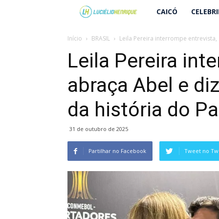
Lucielio
CAICÓ
CELEBR
Henrique
Início
BRASIL
Leila Pereira interrompe entrevista, 
Leila Pereira int
abraça Abel e diz
da história do P
31 de outubro de 2025
Partilhar no Facebook
Tweet no Twi