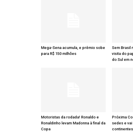
Mega-Sena acumula, e prêmio sobe
Sem Brasil 
para R$ 150 milhões
visita do p
do Sul em 
Motoristas da rodada! Ronaldo e
Próxima Co
Ronaldinho levam Madonna à final da
sedes e vai
Copa
continentes