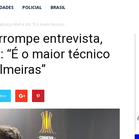
IDADES
POLICIAL
BRASIL
abraça Abel e diz: “É o maior técnico...
errompe entrevista,
: “É o maior técnico
almeiras”
tter