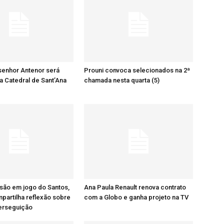
senhor Antenor será
Prouni convoca selecionados na 2ª
a Catedral de Sant’Ana
chamada nesta quarta (5)
são em jogo do Santos,
Ana Paula Renault renova contrato
artilha reflexão sobre
com a Globo e ganha projeto na TV
perseguição