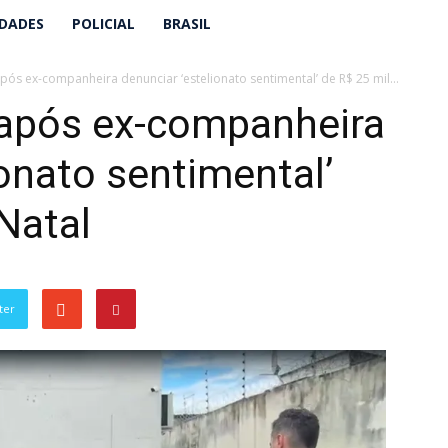
IDADES
POLICIAL
BRASIL
s ex-companheira denunciar ‘estelionato sentimental’ de R$ 25 mil...
após ex-companheira
ionato sentimental’
Natal
ter