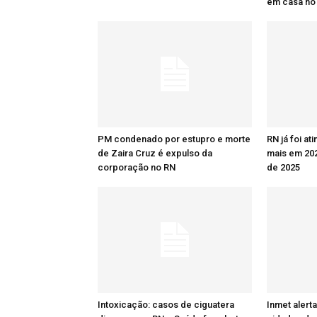
em casa no
PM condenado por estupro e morte
RN já foi at
de Zaira Cruz é expulso da
mais em 20
corporação no RN
de 2025
Intoxicação: casos de ciguatera
Inmet alert