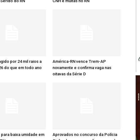
 Seridó do RN
CNH e multas no RN
ingido por 24 mil raios a
América-RN vence Trem-AP
26 do que em todo ano
novamente e confirma vaga nas
oitavas da Série D
a para baixa umidade em
Aprovados no concurso da Polícia