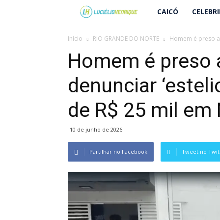
Lucielio
CAICÓ
CELEBR
Henrique
Início
RIO GRANDE DO NORTE
Homem é preso apó
Homem é preso 
denunciar ‘estel
de R$ 25 mil em 
10 de junho de 2026
Partilhar no Facebook
Tweet no Twit