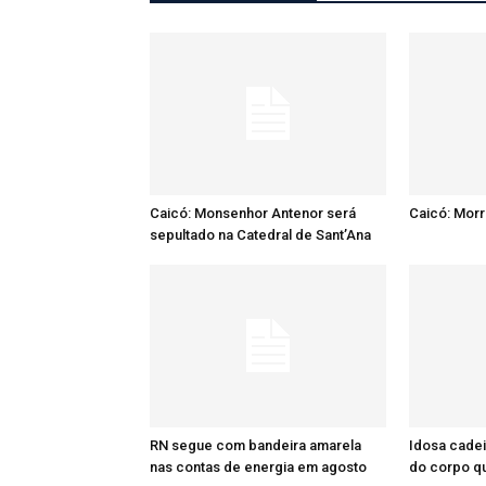
Caicó: Monsenhor Antenor será
Caicó: Mor
sepultado na Catedral de Sant’Ana
RN segue com bandeira amarela
Idosa cadei
nas contas de energia em agosto
do corpo q