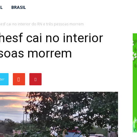
AL
BRASIL
esf cai no interior do RN e três pessoas morrem
esf cai no interior
ssoas morrem
ter