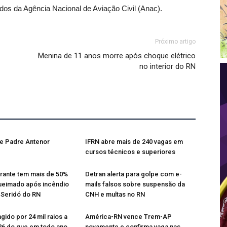
os da Agência Nacional de Aviação Civil (Anac).
Próximo artigo
Menina de 11 anos morre após choque elétrico
no interior do RN
re Padre Antenor
IFRN abre mais de 240 vagas em
cursos técnicos e superiores
rante tem mais de 50%
Detran alerta para golpe com e-
ueimado após incêndio
mails falsos sobre suspensão da
 Seridó do RN
CNH e multas no RN
ingido por 24 mil raios a
América-RN vence Trem-AP
26 do que em todo ano
novamente e confirma vaga nas