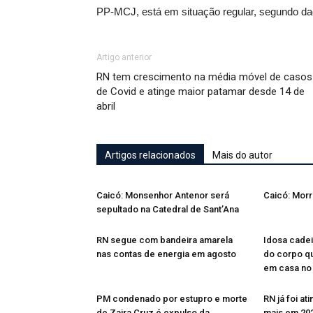
PP-MCJ, está em situação regular, segundo dad
Artigo anterior
RN tem crescimento na média móvel de casos
de Covid e atinge maior patamar desde 14 de
abril
Artigos relacionados
Mais do autor
Caicó: Monsenhor Antenor será
Caicó: Mor
sepultado na Catedral de Sant’Ana
RN segue com bandeira amarela
Idosa cadei
nas contas de energia em agosto
do corpo q
em casa no
PM condenado por estupro e morte
RN já foi at
de Zaira Cruz é expulso da
mais em 20