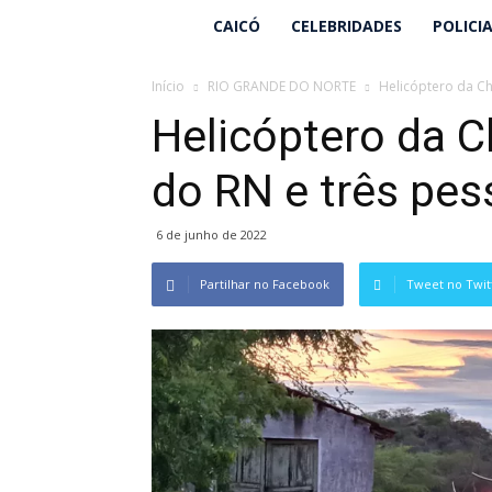
Lucielio
CAICÓ
CELEBRIDADES
POLICI
Henrique
Início
RIO GRANDE DO NORTE
Helicóptero da Ch
Helicóptero da Ch
do RN e três pe
6 de junho de 2022
Partilhar no Facebook
Tweet no Twit