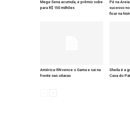
Mega-Sena acumula, e prêmio sobe
Pé na Areia
para R$ 150 milhões
sucesso no 
ficar na hist
América-RN vence o Gama e sai na
Sheila é a 
frente nas oitavas
Casa do Pa