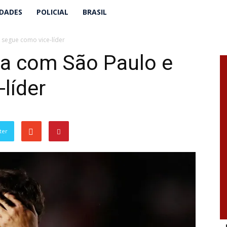
IDADES
POLICIAL
BRASIL
segue como vice-líder
a com São Paulo e
líder
ter