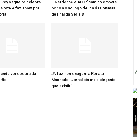
: Rey Vaqueiro celebra
Luverdense e ABC ficam no empate
Norte e faz show pra
por 0 a 0 no jogo de ida das oitavas
ória
de final da Série D
grande vencedora da
JN faz homenagem a Renato
trão
Machado: ‘Jornalista mais elegante
que existiu’