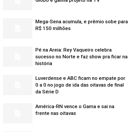
Globo e ganha projeto na TV
Mega-Sena acumula, e prêmio sobe para
R$ 150 milhões
Pé na Areia: Rey Vaqueiro celebra
sucesso no Norte e faz show pra ficar na
história
Luverdense e ABC ficam no empate por
0 a 0 no jogo de ida das oitavas de final
da Série D
América-RN vence o Gama e sai na
frente nas oitavas