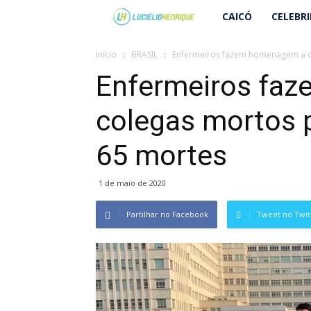
Lucielio
CAICÓ
CELEBR
Henrique
Início
BRASIL
Enfermeiros fazem homenagem a co
Enfermeiros fa
colegas mortos p
65 mortes
1 de maio de 2020
Partilhar no Facebook
Tweet no Twit