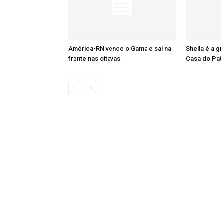
América-RN vence o Gama e sai na
Sheila é a 
frente nas oitavas
Casa do Pa