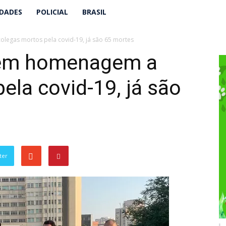
IDADES
POLICIAL
BRASIL
legas mortos pela covid-19, já são 65 mortes
zem homenagem a
ela covid-19, já são
ter