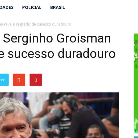
IDADES
POLICIAL
BRASIL
an revela segredo de sucesso duradouro
, Serginho Groisman
de sucesso duradouro
ter