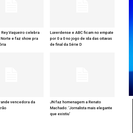
: Rey Vaqueiro celebra
Luverdense e ABC ficam no empate
Norte e faz show pra
por 0 a 0 no jogo de ida das oitavas
ória
de final da Série D
grande vencedora da
JN faz homenagem a Renato
trão
Machado: ‘Jornalista mais elegante
que existiu’