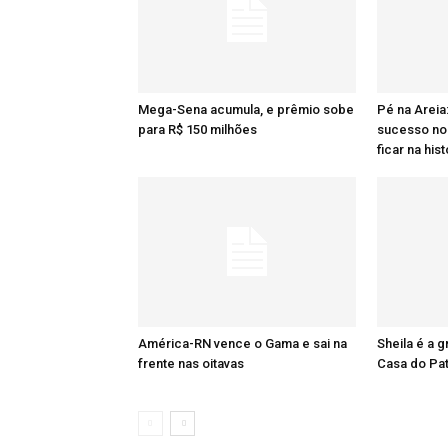
Mega-Sena acumula, e prêmio sobe
Pé na Areia
para R$ 150 milhões
sucesso no 
ficar na hist
América-RN vence o Gama e sai na
Sheila é a 
frente nas oitavas
Casa do Pa