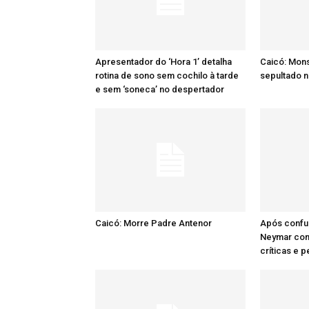
Apresentador do ‘Hora 1’ detalha
Caicó: Mon
rotina de sono sem cochilo à tarde
sepultado n
e sem ‘soneca’ no despertador
Caicó: Morre Padre Antenor
Após confu
Neymar comp
críticas e 