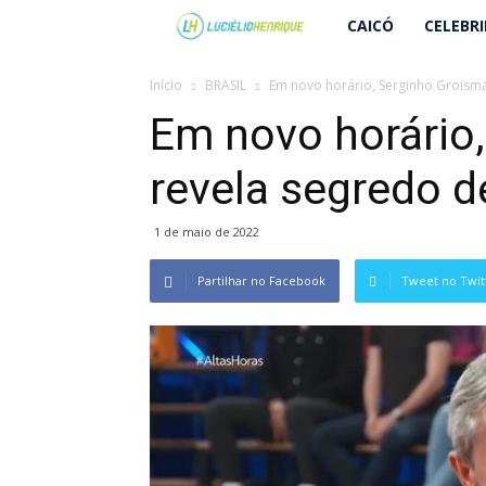
Lucielio
CAICÓ
CELEBR
Henrique
Início
BRASIL
Em novo horário, Serginho Groism
Em novo horário
revela segredo 
1 de maio de 2022
Partilhar no Facebook
Tweet no Twit