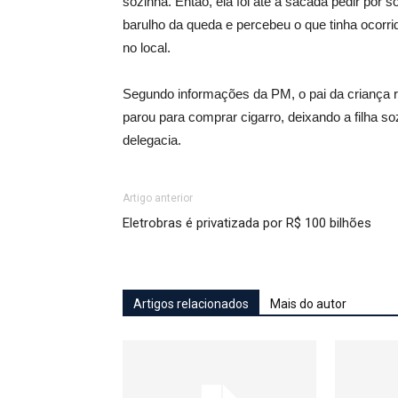
sozinha. Então, ela foi até a sacada pedir por s
barulho da queda e percebeu o que tinha ocorr
no local.
Segundo informações da PM, o pai da criança r
parou para comprar cigarro, deixando a filha 
delegacia.
Artigo anterior
Eletrobras é privatizada por R$ 100 bilhões
Artigos relacionados
Mais do autor