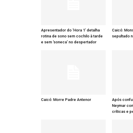
Apresentador do ‘Hora 1’ detalha
Caicó: Mon
rotina de sono sem cochilo à tarde
sepultado n
e sem ‘soneca’ no despertador
Caicó: Morre Padre Antenor
Após confu
Neymar comp
críticas e 