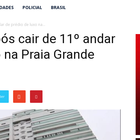
IDADES
POLICIAL
BRASIL
ar de prédio de luxo na...
ós cair de 11º andar
o na Praia Grande
ter