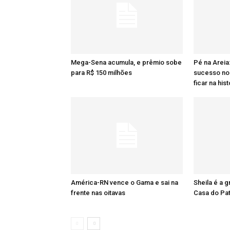
Mega-Sena acumula, e prêmio sobe
Pé na Areia
para R$ 150 milhões
sucesso no 
ficar na hist
América-RN vence o Gama e sai na
Sheila é a 
frente nas oitavas
Casa do Pa