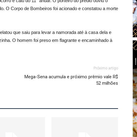
ocorro e caiu do 11° andar. O porteiro do prédio ouviu o
ido. O Corpo de Bombeiros foi acionado e constatou a morte
elatou que saiu para levar a namorada até à casa dela e
sozinha. O homem foi preso em flagrante e encaminhado à
Próximo artigo
Mega-Sena acumula e próximo prêmio vale R$
52 milhões