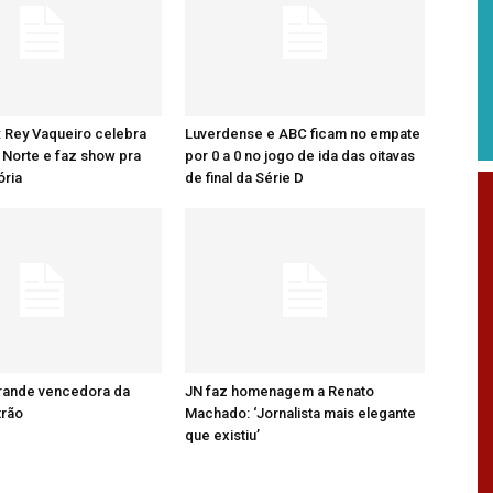
: Rey Vaqueiro celebra
Luverdense e ABC ficam no empate
Norte e faz show pra
por 0 a 0 no jogo de ida das oitavas
ória
de final da Série D
grande vencedora da
JN faz homenagem a Renato
trão
Machado: ‘Jornalista mais elegante
que existiu’