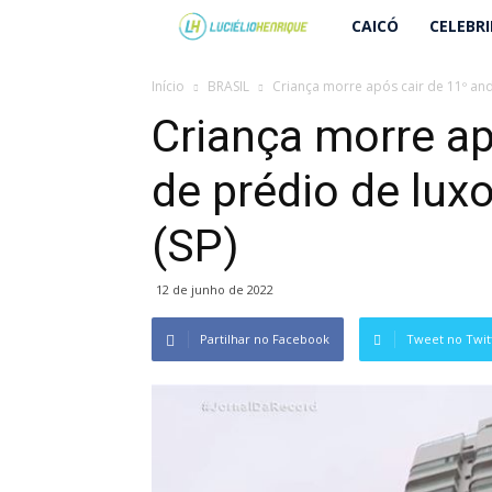
Lucielio
CAICÓ
CELEBR
Henrique
Início
BRASIL
Criança morre após cair de 11º and
Criança morre ap
de prédio de lux
(SP)
12 de junho de 2022
Partilhar no Facebook
Tweet no Twit