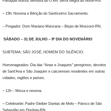
Paróquia Nossa Senhora do Ó em Serra Negra do Norte-RN.
– 19h: Novena e Bênção do Santíssimo Sacramento.
– Pregador: Dom Mariano Manzana – Bispo de Mossoró-RN.
SÁBADO – 31 DE JULHO – 9º DIA DO NOVENÁRIO
SUBTEMA: SÃO JOSÉ, HOMEM DO SILÊNCIO.
Homenageados: Dia das “Anas e Joaquins” peregrinos, devotos
de Sant’Ana e São Joaquim e caicoenses residentes em outras
cidades, regiões e países.
– 12h – Missa e novena.
– Celebrante: Padre Gleiber Dantas de Melo – Pároco de São
Sebastião em Florânia-RN.