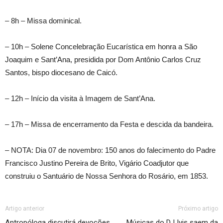
– 8h – Missa dominical.
– 10h – Solene Concelebração Eucarística em honra a São
Joaquim e Sant’Ana, presidida por Dom Antônio Carlos Cruz
Santos, bispo diocesano de Caicó.
– 12h – Início da visita à Imagem de Sant’Ana.
– 17h – Missa de encerramento da Festa e descida da bandeira.
– NOTA: Dia 07 de novembro: 150 anos do falecimento do Padre
Francisco Justino Pereira de Brito, Vigário Coadjutor que
construiu o Santuário de Nossa Senhora do Rosário, em 1853.
Artigo anterior
Próximo artigo
Antropóloga discutirá devoções
Músicas do DJ Ivis saem da