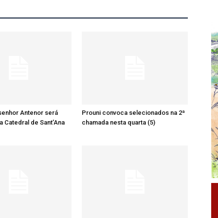
senhor Antenor será
Prouni convoca selecionados na 2ª
a Catedral de Sant’Ana
chamada nesta quarta (5)