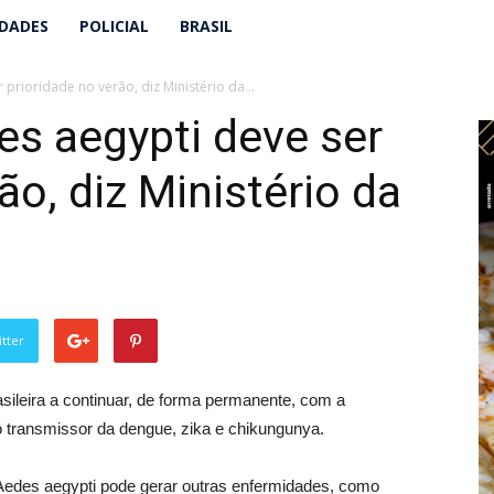
IDADES
POLICIAL
BRASIL
rioridade no verão, diz Ministério da...
s aegypti deve ser
ão, diz Ministério da
tter
sileira a continuar, de forma permanente, com a
 transmissor da dengue, zika e chikungunya.
edes aegypti pode gerar outras enfermidades, como