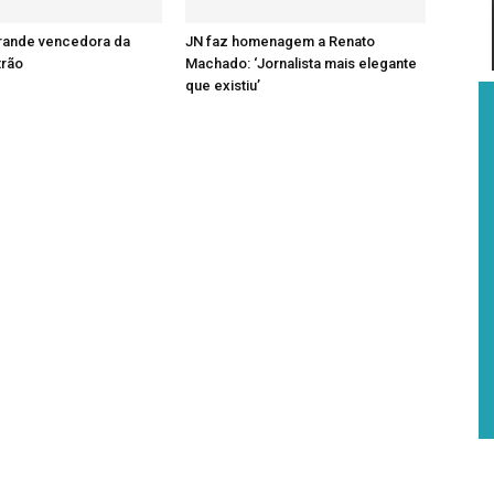
grande vencedora da
JN faz homenagem a Renato
trão
Machado: ‘Jornalista mais elegante
que existiu’