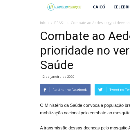
Lucielio
CAICÓ
CELEBR
Henrique
Início
BRASIL
Combate ao Aedes aegypti deve ser p
Combate ao Aede
prioridade no ver
Saúde
12 de janeiro de 2020
Partilhar no Facebook
Tweet no Twi
O Ministério da Saúde convoca a população bra
mobilização nacional pelo combate ao mosquito
A transmissão dessas doenças pelo mosquito A