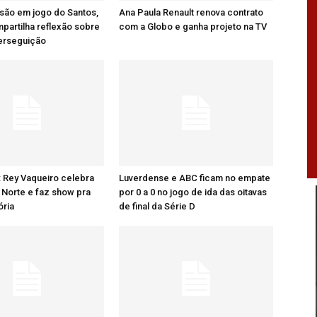
são em jogo do Santos,
Ana Paula Renault renova contrato
artilha reflexão sobre
com a Globo e ganha projeto na TV
perseguição
: Rey Vaqueiro celebra
Luverdense e ABC ficam no empate
Norte e faz show pra
por 0 a 0 no jogo de ida das oitavas
ória
de final da Série D