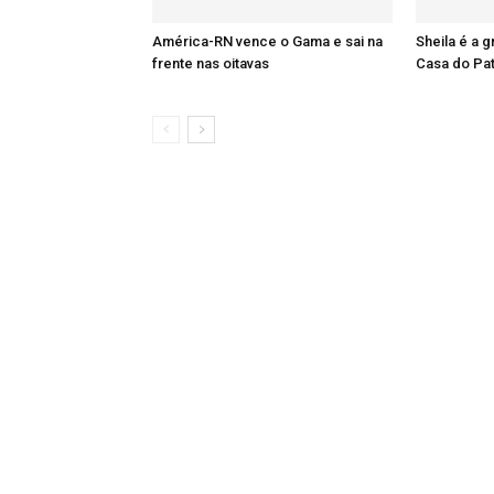
América-RN vence o Gama e sai na
Sheila é a 
frente nas oitavas
Casa do Pa