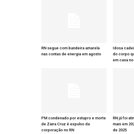
RN segue com bandeira amarela
Idosa cadei
nas contas de energia em agosto
do corpo q
em casa no
PM condenado por estupro e morte
RN já foi at
de Zaira Cruz é expulso da
mais em 20
corporação no RN
de 2025