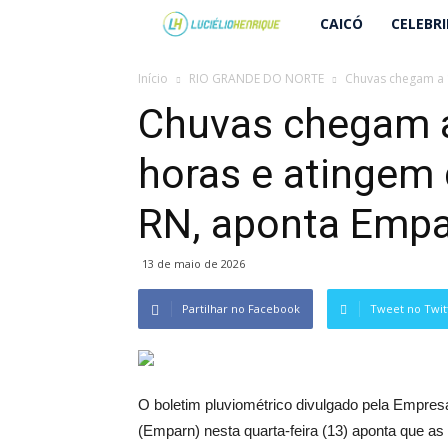
Lucielio
CAICÓ
CELEBR
Henrique
Início
RIO GRANDE DO NORTE
Chuvas chegam a 1
Chuvas chegam 
horas e atingem 
RN, aponta Emp
13 de maio de 2026
Partilhar no Facebook
Tweet no Twit
O boletim pluviométrico divulgado pela Empre
(Emparn) nesta quarta-feira (13) aponta que a