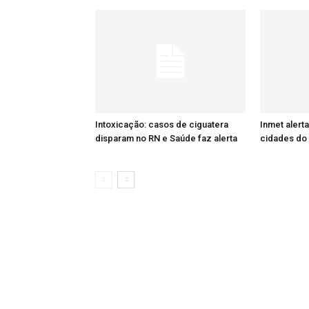
Intoxicação: casos de ciguatera
Inmet alert
disparam no RN e Saúde faz alerta
cidades do