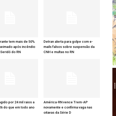
rante tem mais de 50%
Detran alerta para golpe com e-
ueimado após incêndio
mails falsos sobre suspensão da
 Seridó do RN
CNH e multas no RN
ingido por 24 mil raios a
América-RN vence Trem-AP
26 do que em todo ano
novamente e confirma vaga nas
oitavas da Série D