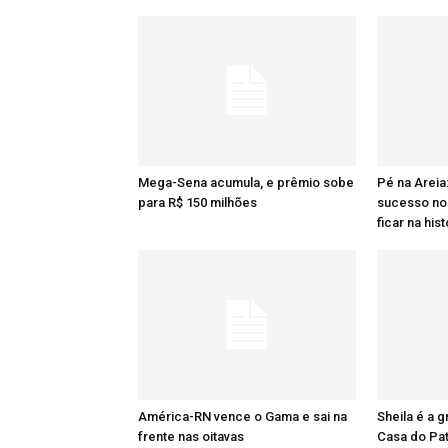
Mega-Sena acumula, e prêmio sobe
Pé na Areia
para R$ 150 milhões
sucesso no 
ficar na hist
América-RN vence o Gama e sai na
Sheila é a 
frente nas oitavas
Casa do Pa