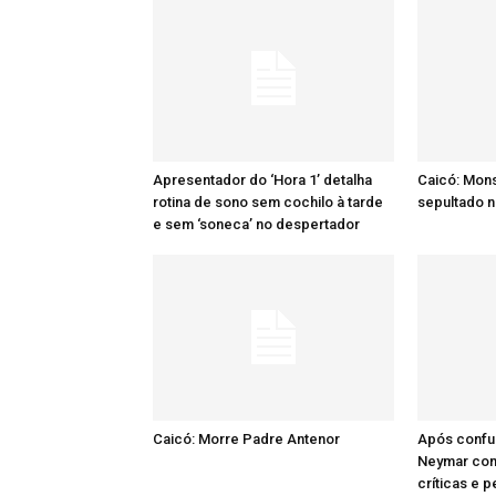
Apresentador do ‘Hora 1’ detalha
Caicó: Mon
rotina de sono sem cochilo à tarde
sepultado n
e sem ‘soneca’ no despertador
Caicó: Morre Padre Antenor
Após confu
Neymar comp
críticas e 