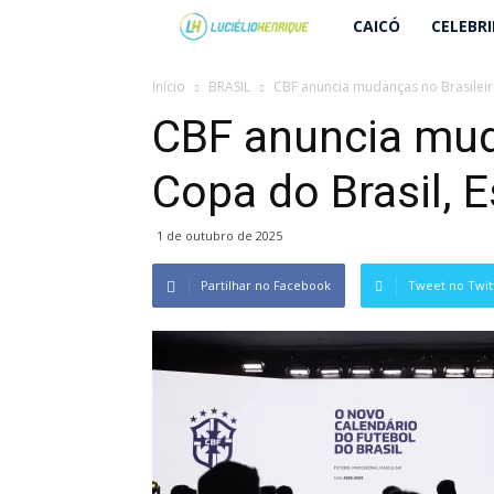
Lucielio
CAICÓ
CELEBR
Henrique
Início
BRASIL
CBF anuncia mudanças no Brasileir
CBF anuncia muda
Copa do Brasil, 
1 de outubro de 2025
Partilhar no Facebook
Tweet no Twit