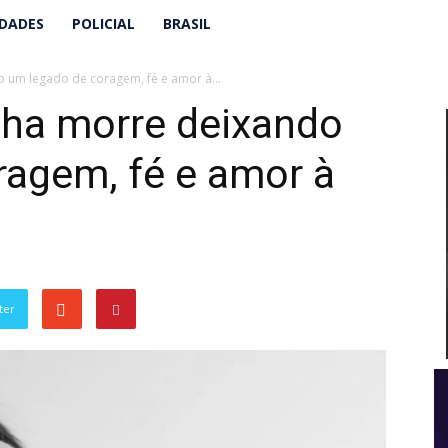
IDADES
POLICIAL
BRASIL
 um legado de coragem, fé e amor à...
nha morre deixando
ragem, fé e amor à
ter