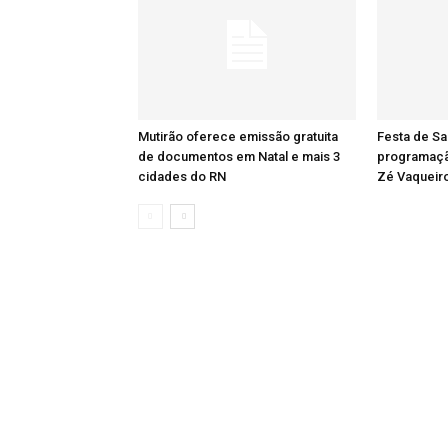
Mutirão oferece emissão gratuita
Festa de Sa
de documentos em Natal e mais 3
programaçã
cidades do RN
Zé Vaqueiro