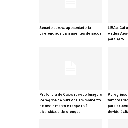
Senado aprova aposentadoria
LIRAa: Cai 
diferenciada para agentes de saúde
Aedes Aegy
para 4,0%
Prefeitura de Caicó recebe Imagem
Peregrinos
Peregrina de Sant’Ana em momento
temporaria
de acolhimento e respeito à
para a Cami
diversidade de crenças
devido à al