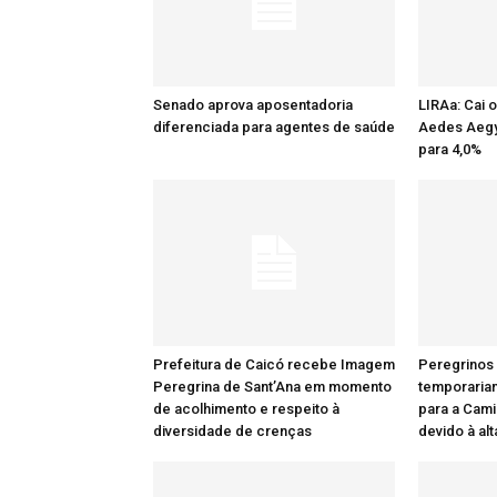
Senado aprova aposentadoria
LIRAa: Cai 
diferenciada para agentes de saúde
Aedes Aegy
para 4,0%
Prefeitura de Caicó recebe Imagem
Peregrinos
Peregrina de Sant’Ana em momento
temporaria
de acolhimento e respeito à
para a Cami
diversidade de crenças
devido à al