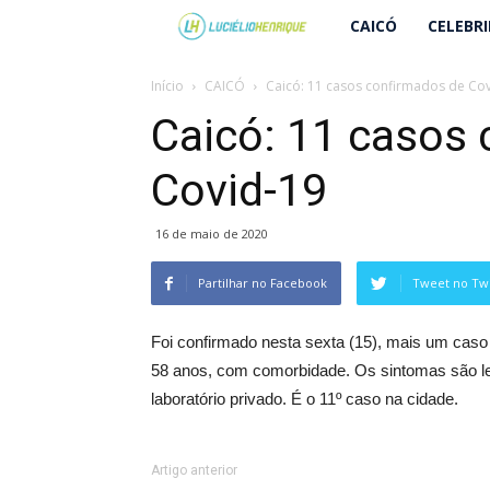
Lucielio
CAICÓ
CELEBR
Henrique
Início
CAICÓ
Caicó: 11 casos confirmados de Co
Caicó: 11 casos
Covid-19
16 de maio de 2020
Partilhar no Facebook
Tweet no Twi
Foi confirmado nesta sexta (15), mais um cas
58 anos, com comorbidade. Os sintomas são leve
laboratório privado. É o 11º caso na cidade.
Artigo anterior