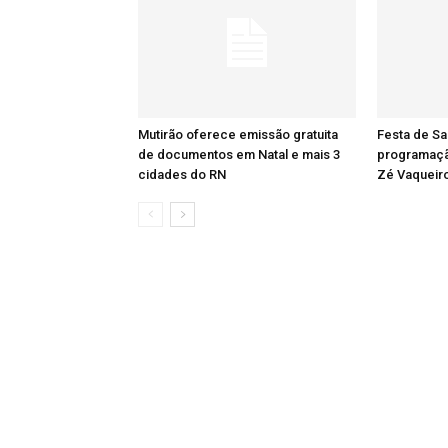
Mutirão oferece emissão gratuita
Festa de Sa
de documentos em Natal e mais 3
programaçã
cidades do RN
Zé Vaqueiro