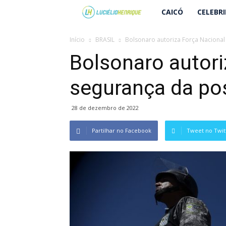
Lucielio
CAICÓ
CELEBR
Henrique
Início
BRASIL
Bolsonaro autoriza Força Nacional
Bolsonaro autori
segurança da po
28 de dezembro de 2022
Partilhar no Facebook
Tweet no Twit