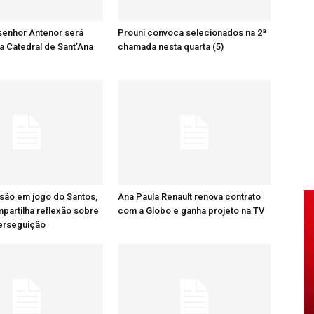
senhor Antenor será
Prouni convoca selecionados na 2ª
a Catedral de Sant’Ana
chamada nesta quarta (5)
são em jogo do Santos,
Ana Paula Renault renova contrato
artilha reflexão sobre
com a Globo e ganha projeto na TV
perseguição