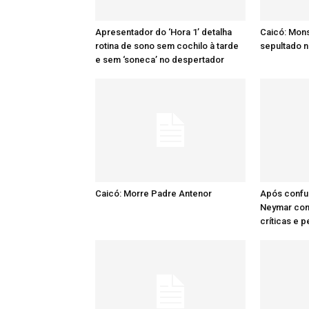
Apresentador do ‘Hora 1’ detalha
Caicó: Mon
rotina de sono sem cochilo à tarde
sepultado n
e sem ‘soneca’ no despertador
Caicó: Morre Padre Antenor
Após confu
Neymar comp
críticas e 