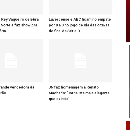
: Rey Vaqueiro celebra
Luverdense e ABC ficam no empate
Norte e faz show pra
por 0 a 0 no jogo de ida das oitavas
ória
de final da Série D
grande vencedora da
JN faz homenagem a Renato
trão
Machado: ‘Jornalista mais elegante
que existiu’