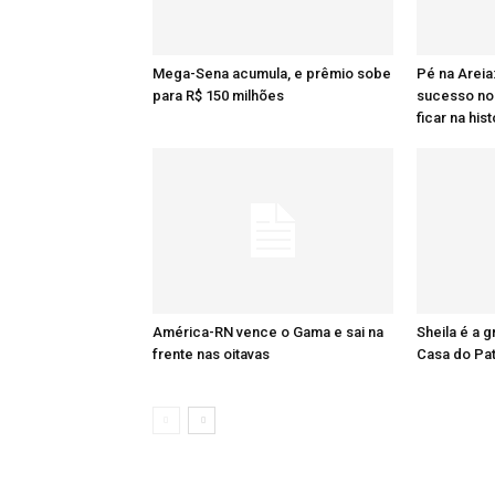
Mega-Sena acumula, e prêmio sobe
Pé na Areia
para R$ 150 milhões
sucesso no 
ficar na hist
América-RN vence o Gama e sai na
Sheila é a 
frente nas oitavas
Casa do Pa