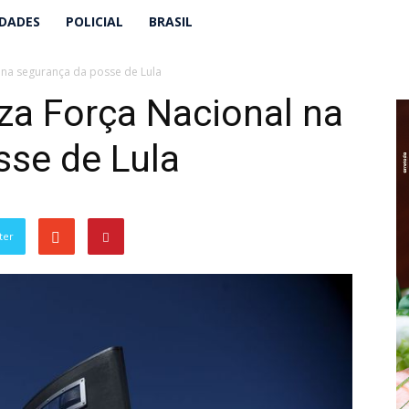
IDADES
POLICIAL
BRASIL
 na segurança da posse de Lula
za Força Nacional na
sse de Lula
ter