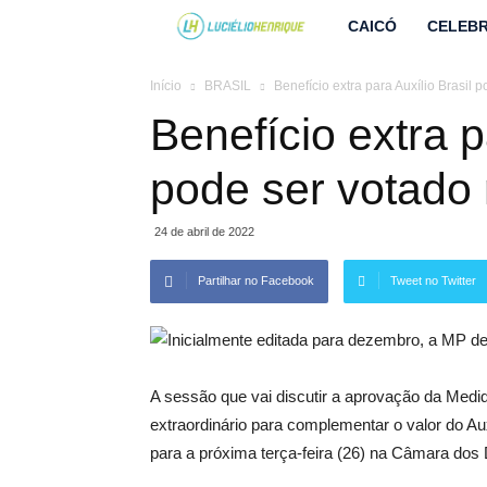
Lucielio
CAICÓ
CELEBR
Henrique
Início
BRASIL
Benefício extra para Auxílio Brasil p
Benefício extra p
pode ser votado n
24 de abril de 2022
Partilhar no Facebook
Tweet no Twitter
A sessão que vai discutir a aprovação da Medida
extraordinário para complementar o valor do Aux
para a próxima terça-feira (26) na Câmara dos