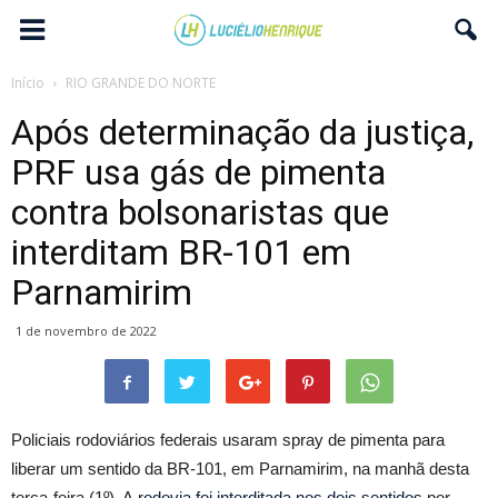
Início
RIO GRANDE DO NORTE
Após determinação da justiça,
PRF usa gás de pimenta
contra bolsonaristas que
interditam BR-101 em
Parnamirim
1 de novembro de 2022
Policiais rodoviários federais usaram spray de pimenta para
liberar um sentido da BR-101, em Parnamirim, na manhã desta
terça-feira (1º). A
rodovia foi interditada nos dois sentidos
por